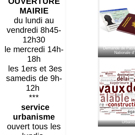
OUVERTURE
MAIRIE
du lundi au
vendredi 8h45-
12h30
le mercredi 14h-
Demande de Passe
Nationale d’
18h
les 1ers et 3es
samedis de 9h-
12h
***
service
urbanisme
Urbani
ouvert tous les