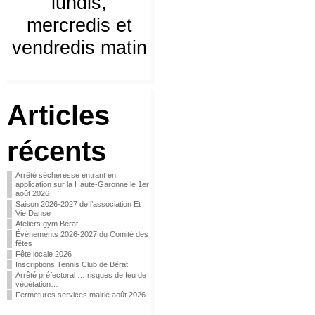
lundis,
mercredis et
vendredis matin
Articles
récents
Arrêté sécheresse entrant en
application sur la Haute-Garonne le 1er
août 2026
Saison 2026-2027 de l’association Et
Vie Danse
Ateliers gym Bérat
Événements 2026-2027 du Comité des
fêtes
Fête locale 2026
Inscriptions Tennis Club de Bérat
Arrêté préfectoral … risques de feu de
végétation…
Fermetures services mairie août 2026