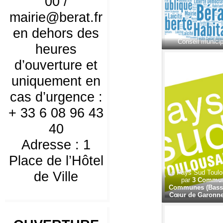
00 /
mairie@berat.fr
en dehors des
Conseil municip
heures
d’ouverture et
uniquement en
cas d’urgence :
+ 33 6 08 96 43
40
Adresse : 1
Place de l’Hôtel
Le Pays Sud Toulou
de Ville
par
3 Commun
Communes (Bassi
Cœur de Garonne 