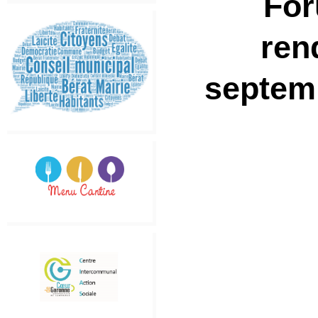
For
ren
septemb