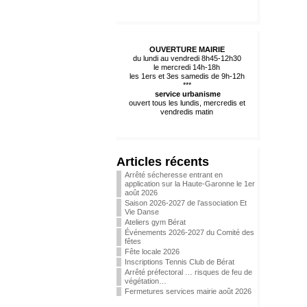
OUVERTURE MAIRIE
du lundi au vendredi 8h45-12h30
le mercredi 14h-18h
les 1ers et 3es samedis de 9h-12h
***
service urbanisme
ouvert tous les lundis, mercredis et
vendredis matin
Articles récents
Arrêté sécheresse entrant en
application sur la Haute-Garonne le 1er
août 2026
Saison 2026-2027 de l’association Et
Vie Danse
Ateliers gym Bérat
Événements 2026-2027 du Comité des
fêtes
Fête locale 2026
Inscriptions Tennis Club de Bérat
Arrêté préfectoral … risques de feu de
végétation…
Fermetures services mairie août 2026