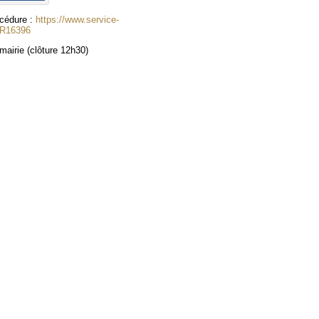
océdure :
https://www.service-
s/R16396
 mairie (clôture 12h30)