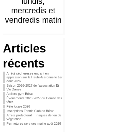
lundis,
mercredis et
vendredis matin
Articles
récents
Arrêté sécheresse entrant en
application sur la Haute-Garonne le 1er
août 2026
Saison 2026-2027 de l’association Et
Vie Danse
Ateliers gym Bérat
Événements 2026-2027 du Comité des
fêtes
Fête locale 2026
Inscriptions Tennis Club de Bérat
Arrêté préfectoral … risques de feu de
végétation…
Fermetures services mairie août 2026