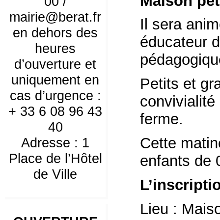
Maison pet
00 /
mairie@berat.fr
Il sera anim
en dehors des
éducateur d
heures
pédagogique
d’ouverture et
uniquement en
Petits et g
cas d’urgence :
convivialité
+ 33 6 08 96 43
ferme.
40
Cette matiné
Adresse : 1
Place de l’Hôtel
enfants de 
de Ville
L’inscripti
Lieu : Mais