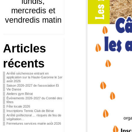
lundis,
mercredis et
vendredis matin
Articles
récents
Arrêté sécheresse entrant en
application sur la Haute-Garonne le 1er
août 2026
Saison 2026-2027 de l’association Et
Vie Danse
Ateliers gym Bérat
Événements 2026-2027 du Comité des
fêtes
Fête locale 2026
Inscriptions Tennis Club de Bérat
Arrêté préfectoral … risques de feu de
végétation…
Fermetures services mairie août 2026