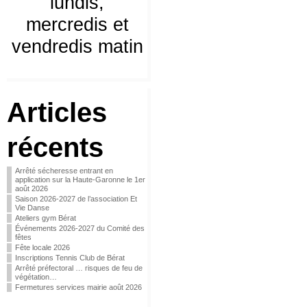
lundis,
mercredis et
vendredis matin
Articles
récents
Arrêté sécheresse entrant en
application sur la Haute-Garonne le 1er
août 2026
Saison 2026-2027 de l’association Et
Vie Danse
Ateliers gym Bérat
Événements 2026-2027 du Comité des
fêtes
Fête locale 2026
Inscriptions Tennis Club de Bérat
Arrêté préfectoral … risques de feu de
végétation…
Fermetures services mairie août 2026