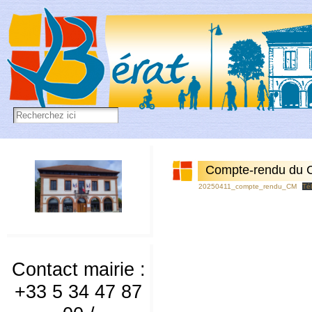
Compte-rendu du 
20250411_compte_rendu_CM
Té
Contact mairie :
+33 5 34 47 87