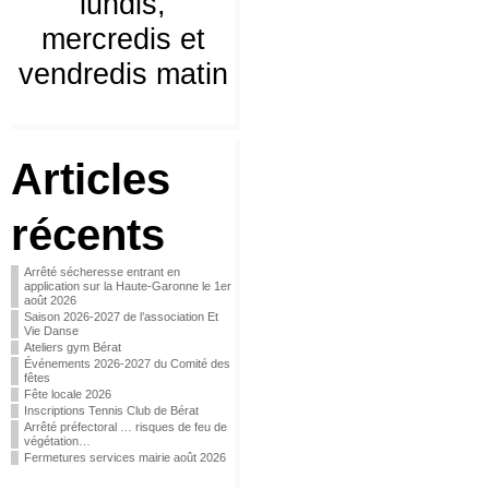
lundis,
mercredis et
vendredis matin
Articles
récents
Arrêté sécheresse entrant en
application sur la Haute-Garonne le 1er
août 2026
Saison 2026-2027 de l’association Et
Vie Danse
Ateliers gym Bérat
Événements 2026-2027 du Comité des
fêtes
Fête locale 2026
Inscriptions Tennis Club de Bérat
Arrêté préfectoral … risques de feu de
végétation…
Fermetures services mairie août 2026